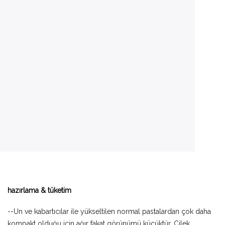
hazırlama & tüketim
--Un ve kabartıcılar ile yükseltilen normal pastalardan çok daha
kompakt olduğu için ağır fakat görünümü küçüktür. Çilek