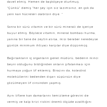
davet etmiş. Hemen de başköşeye oturtmuş.
“Çünkü” demiş “her şey için siz lazımsınız, en çok da
yeni kan hücreleri olabilsin diye. “
Sonra bir sürü vitamin ve bir sürü minerali de içeriye
buyur etmiş. Böylece vitamin, mineral bombası hurma,
yanına bir tane de zeytin alırsa, ikisi beraber neredeyse
günlük minimum ihtiyacı karşılar diye düşünmüş.
Bağırsakların iç organların genel müdürü, bedenin ikinci
beyni olduğunu bildiğinden onların şifalanması için
hurmaya yoğun lif eklemiş. Birazını da, kolestrol
moleküllerini bedenden dışarı süpürsün diye
çözülmeyen lif cinsinden yapmış.
Aynı liflere kan damarlarını temizleme görevini de
vermiş ve kalp krizi riskini önemli ölçüde azalttığını