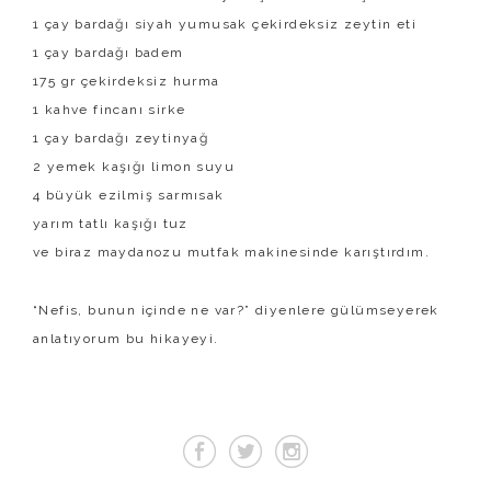
1 çay bardağı siyah yumusak çekirdeksiz zeytin eti
1 çay bardağı badem
175 gr çekirdeksiz hurma
1 kahve fincanı sirke
1 çay bardağı zeytinyağ
2 yemek kaşığı limon suyu
4 büyük ezilmiş sarmısak
yarım tatlı kaşığı tuz
ve biraz maydanozu mutfak makinesinde karıştırdım.
“Nefis, bunun içinde ne var?” diyenlere gülümseyerek
anlatıyorum bu hikayeyi.