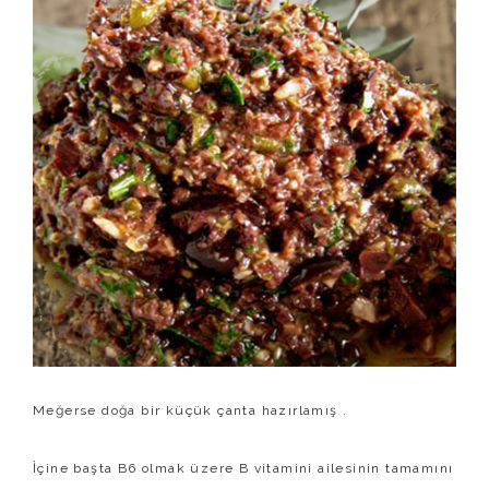
Meğerse doğa bir küçük çanta hazırlamış .
İçine başta B6 olmak üzere B vitamini ailesinin tamamını