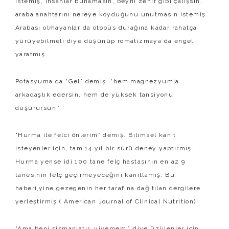
istemiş, insanlar bunamasın, beyni zehir gibi çalışsın,
araba anahtarını nereye koyduğunu unutmasın istemiş.
Arabası olmayanlar da otobüs durağına kadar rahatça
yürüyebilmeli diye düşünüp romatizmaya da engel
yaratmış.
Potasyuma da “Gel” demiş. “hem magnezyumla
arkadaşlık edersin, hem de yüksek tansiyonu
düşürürsün.”
“Hurma ile felci önlerim” demiş. Bilimsel kanıt
isteyenler için, tam 14 yıl bir sürü deney yaptırmış.
Hurma yense idi 100 tane felç hastasının en az 9
tanesinin felç geçirmeyeceğini kanıtlamış. Bu
haberi,yine gezegenin her tarafına dağıtılan dergilere
yerleştirmiş.( American Journal of Clinical Nutrition)
“Ama beni şişmanlatır, yiyemem.” diye üzülenler için ,