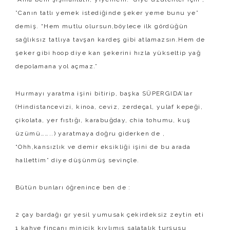
”Canın tatlı yemek istediğinde şeker yeme bunu ye”
demiş. “Hem mutlu olursun,böylece ilk gördüğün
sağlıksız tatlıya tavşan kardeş gibi atlamazsın.Hem de
şeker gibi hoop diye kan şekerini hızla yükseltip yağ
depolamana yol açmaz.”
Hurmayı yaratma işini bitirip, başka SÜPERGIDA’lar
(Hindistancevizi, kinoa, ceviz, zerdeçal, yulaf kepeği,
çikolata, yer fıstığı, karabuğday, chia tohumu, kuş
üzümü……..) yaratmaya doğru giderken de ,
“Ohh,kansızlık ve demir eksikliği işini de bu arada
hallettim” diye düşünmüş sevinçle.
Bütün bunları öğrenince ben de :
2 çay bardağı gr yesil yumusak çekirdeksiz zeytin eti
1 kahve fincanı minicik kıylımış salatalık turşusu