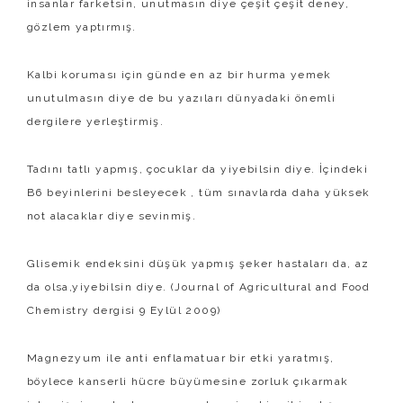
insanlar farketsin, unutmasın diye çeşit çeşit deney,
gözlem yaptırmış.
Kalbi koruması için günde en az bir hurma yemek
unutulmasın diye de bu yazıları dünyadaki önemli
dergilere yerleştirmiş.
Tadını tatlı yapmış, çocuklar da yiyebilsin diye. İçindeki
B6 beyinlerini besleyecek , tüm sınavlarda daha yüksek
not alacaklar diye sevinmiş.
Glisemik endeksini düşük yapmış şeker hastaları da, az
da olsa,yiyebilsin diye. (Journal of Agricultural and Food
Chemistry dergisi 9 Eylül 2009)
Magnezyum ile anti enflamatuar bir etki yaratmış,
böylece kanserli hücre büyümesine zorluk çıkarmak